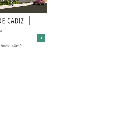
DE CADIZ
o
 hasta 40m2
Celular
:
305 816 
311 468 
319 39221
CONTACTO
Correo
:
alcoarqui